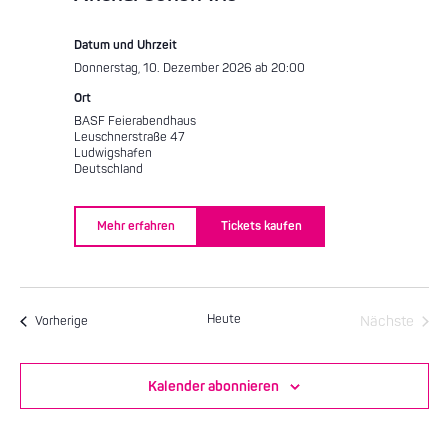
Datum und Uhrzeit
Donnerstag, 10. Dezember 2026 ab 20:00
Ort
BASF Feierabendhaus
Leuschnerstraße 47
Ludwigshafen
Deutschland
Mehr erfahren
Tickets kaufen
Heute
Veranstaltungen
Nächste
Vorherige
Veransta
Kalender abonnieren