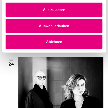
Datum und Uhrzeit
Samstag, 17. Oktober 2026 ab 20:00
Alle zulassen
Ort
BASF Feierabendhaus
Leuschnerstraße 47
Auswahl erlauben
Ludwigshafen
Deutschland
Ablehnen
Mehr erfahren
Tickets kaufen
SA.
24