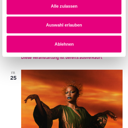
Ort
Alle zulassen
BASF Feierabendhaus
Leuschnerstraße 47
Ludwigshafen
Deutschland
Auswahl erlauben
Mehr erfahren
Ablehnen
Diese Veranstaltung ist bereits ausverkauft
FR.
25