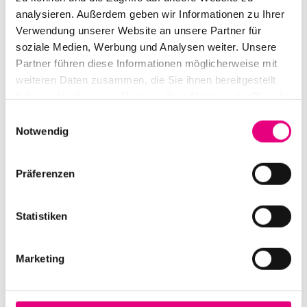
FR.
analysieren. Außerdem geben wir Informationen zu Ihrer
18
Verwendung unserer Website an unsere Partner für
soziale Medien, Werbung und Analysen weiter. Unsere
Partner führen diese Informationen möglicherweise mit
weiteren Daten zusammen, die Sie ihnen bereitgestellt
haben oder die sie im Rahmen Ihrer Nutzung der Dienste
gesammelt haben.
Einwilligungsauswahl
Notwendig
Präferenzen
Statistiken
Pat Metheny – Dream Box Tour
Marketing
Datum und Uhrzeit
Freitag, 18. Oktober 2024 ab 20:00