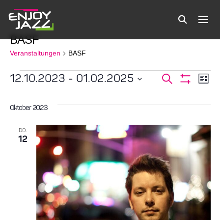
BASF
Veranstaltungen
BASF
Veranstaltungen
12.10.2023
 - 
01.02.2025
Verans
Ve
Suche
Liste
Filter
Datum
Anzeigen
An
Suche
wählen.
Oktober 2023
Na
und
DO.
12
Ansicht
Navigat