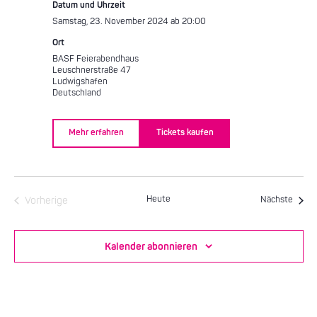
Datum und Uhrzeit
Samstag, 23. November 2024 ab 20:00
Ort
BASF Feierabendhaus
Leuschnerstraße 47
Ludwigshafen
Deutschland
Mehr erfahren
Tickets kaufen
Heute
Veran
Vorherige
Nächste
Veranstaltungen
Kalender abonnieren