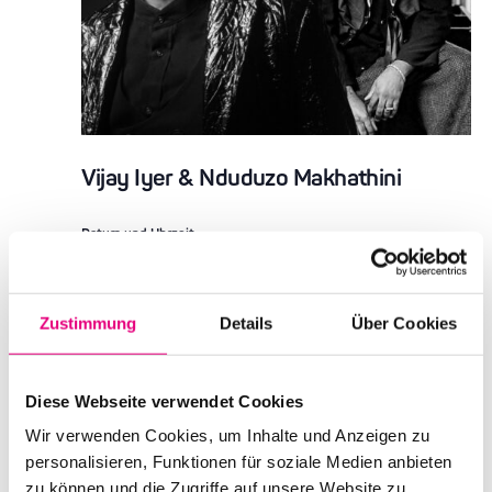
Vijay Iyer & Nduduzo Makhathini
Datum und Uhrzeit
Mittwoch, 2. Oktober 2024 ab 20:00
Ort
BASF Feierabendhaus
Zustimmung
Details
Über Cookies
Leuschnerstraße 47
Ludwigshafen
Deutschland
Diese Webseite verwendet Cookies
Mehr erfahren
Tickets kaufen
Wir verwenden Cookies, um Inhalte und Anzeigen zu
personalisieren, Funktionen für soziale Medien anbieten
zu können und die Zugriffe auf unsere Website zu