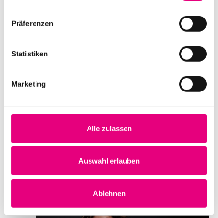
Präferenzen
Sound of Metal
Statistiken
Datum und Uhrzeit
Marketing
Samstag, 19. Oktober 2024 ab 16:00
Ort
Kino im Karlstorbahnhof
Marlene-Dietrich-Platz 3
Alle zulassen
Heidelberg
Deutschland
Auswahl erlauben
Mehr erfahren
Tickets kaufen
Ablehnen
SA.
19