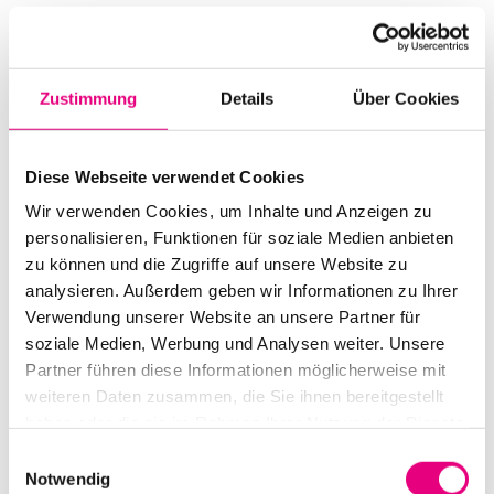
Ort
Schlosstheater Schwetzingen
Am Schloß
Schwetzingen
Zustimmung
Details
Über Cookies
Deutschland
Mehr erfahren
Tickets kaufen
Diese Webseite verwendet Cookies
Wir verwenden Cookies, um Inhalte und Anzeigen zu
SA.
personalisieren, Funktionen für soziale Medien anbieten
19
zu können und die Zugriffe auf unsere Website zu
analysieren. Außerdem geben wir Informationen zu Ihrer
Verwendung unserer Website an unsere Partner für
soziale Medien, Werbung und Analysen weiter. Unsere
Partner führen diese Informationen möglicherweise mit
weiteren Daten zusammen, die Sie ihnen bereitgestellt
haben oder die sie im Rahmen Ihrer Nutzung der Dienste
gesammelt haben.
Einwilligungsauswahl
Notwendig