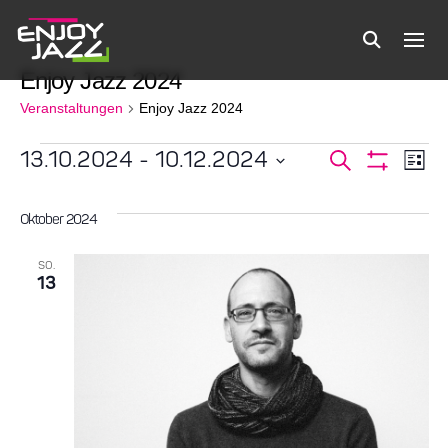
Enjoy Jazz 2024
Veranstaltungen
Enjoy Jazz 2024
Veranstaltungen
13.10.2024
 - 
10.12.2024
Verans
Ve
Suche
Liste
Filter
Datum
Anzeigen
An
Suche
wählen.
Oktober 2024
Na
und
SO.
13
Ansicht
Navigat