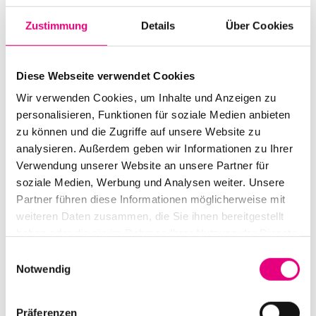
Zustimmung
Details
Über Cookies
Diese Webseite verwendet Cookies
Wir verwenden Cookies, um Inhalte und Anzeigen zu
Alle Veranstaltungen im Überblick
personalisieren, Funktionen für soziale Medien anbieten
zu können und die Zugriffe auf unsere Website zu
analysieren. Außerdem geben wir Informationen zu Ihrer
Verwendung unserer Website an unsere Partner für
Zum Programm
soziale Medien, Werbung und Analysen weiter. Unsere
Partner führen diese Informationen möglicherweise mit
weiteren Daten zusammen, die Sie ihnen bereitgestellt
haben oder die sie im Rahmen Ihrer Nutzung der Dienste
gesammelt haben.
Einwilligungsauswahl
Notwendig
Präferenzen