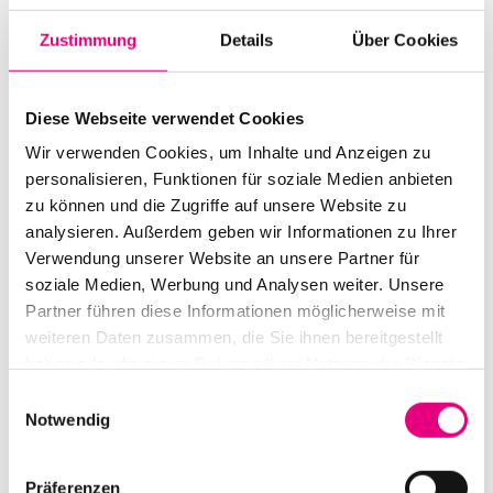
Zustimmung
Details
Über Cookies
Diese Webseite verwendet Cookies
Wir verwenden Cookies, um Inhalte und Anzeigen zu
Alle Veranstaltungen im Überblick
personalisieren, Funktionen für soziale Medien anbieten
zu können und die Zugriffe auf unsere Website zu
analysieren. Außerdem geben wir Informationen zu Ihrer
Verwendung unserer Website an unsere Partner für
Zum Programm
soziale Medien, Werbung und Analysen weiter. Unsere
Partner führen diese Informationen möglicherweise mit
weiteren Daten zusammen, die Sie ihnen bereitgestellt
haben oder die sie im Rahmen Ihrer Nutzung der Dienste
gesammelt haben.
Einwilligungsauswahl
Notwendig
Präferenzen