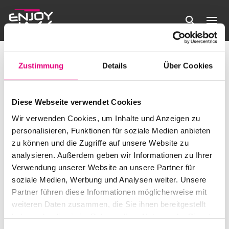
Enjoy Jazz Festival 2023
Veranstaltungen
Enjoy Jazz Festival 2023
Zustimmung
Details
Über Cookies
Veranstaltungen
Es wurden keine Ergebnisse gefunden.
Hinweis
Diese Webseite verwendet Cookies
Anstehende
Verans
Ve
Wir verwenden Cookies, um Inhalte und Anzeigen zu
Suche
Liste
Filter
personalisieren, Funktionen für soziale Medien anbieten
Datum
Anzeigen
An
Suche
zu können und die Zugriffe auf unsere Website zu
wählen.
Heute
Veranstaltungen
Nächste
Vorherige
analysieren. Außerdem geben wir Informationen zu Ihrer
Na
Veransta
und
Verwendung unserer Website an unsere Partner für
soziale Medien, Werbung und Analysen weiter. Unsere
Kalender abonnieren
Ansicht
Partner führen diese Informationen möglicherweise mit
weiteren Daten zusammen, die Sie ihnen bereitgestellt
Navigat
haben oder die sie im Rahmen Ihrer Nutzung der Dienste
gesammelt haben.