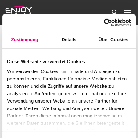
Festivals
Veranstaltungen
Festivals
Zustimmung
Details
Über Cookies
Veranstaltungen
Es wurden keine Ergebnisse gefunden.
Hinweis
Diese Webseite verwendet Cookies
Anstehende
Verans
Ve
Wir verwenden Cookies, um Inhalte und Anzeigen zu
Suche
Liste
Filter
personalisieren, Funktionen für soziale Medien anbieten
Datum
Anzeigen
An
Suche
zu können und die Zugriffe auf unsere Website zu
wählen.
Heute
Veranstaltungen
Nächste
Vorherige
analysieren. Außerdem geben wir Informationen zu Ihrer
Na
Veransta
und
Verwendung unserer Website an unsere Partner für
soziale Medien, Werbung und Analysen weiter. Unsere
Kalender abonnieren
Ansicht
Partner führen diese Informationen möglicherweise mit
weiteren Daten zusammen, die Sie ihnen bereitgestellt
Navigat
haben oder die sie im Rahmen Ihrer Nutzung der Dienste
gesammelt haben.