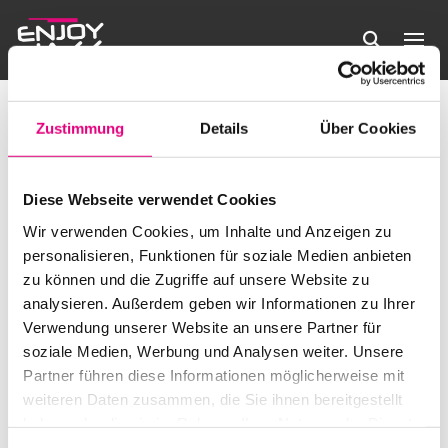
Horizontal Escape
Veranstaltungen
Horizontal Escape
Zustimmung
Details
Über Cookies
Veranstaltungen
Es wurden keine Ergebnisse gefunden.
Hinweis
Diese Webseite verwendet Cookies
Anstehende
Verans
Ve
Wir verwenden Cookies, um Inhalte und Anzeigen zu
Suche
Liste
Filter
personalisieren, Funktionen für soziale Medien anbieten
Datum
Anzeigen
An
Suche
zu können und die Zugriffe auf unsere Website zu
wählen.
Heute
Veranstaltungen
Nächste
Vorherige
analysieren. Außerdem geben wir Informationen zu Ihrer
Na
Veransta
und
Verwendung unserer Website an unsere Partner für
soziale Medien, Werbung und Analysen weiter. Unsere
Kalender abonnieren
Ansicht
Partner führen diese Informationen möglicherweise mit
weiteren Daten zusammen, die Sie ihnen bereitgestellt
Navigat
haben oder die sie im Rahmen Ihrer Nutzung der Dienste
gesammelt haben.