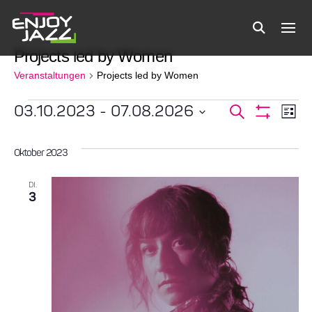
Projects led by Women
Veranstaltungen
Projects led by Women
Veranstaltungen
03.10.2023
 - 
07.08.2026
Verans
Ve
Suche
Liste
Filter
Datum
Anzeigen
An
Suche
wählen.
Oktober 2023
Na
und
DI.
3
Ansicht
Navigat