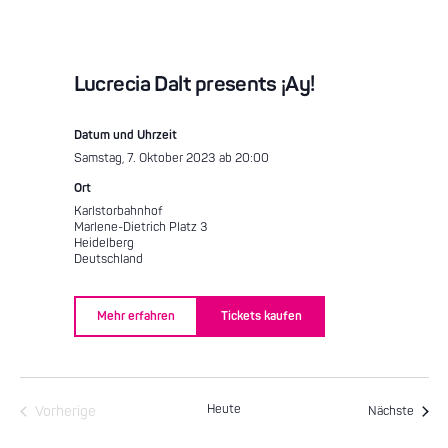
Lucrecia Dalt presents ¡Ay!
Datum und Uhrzeit
Samstag, 7. Oktober 2023 ab 20:00
Ort
Karlstorbahnhof
Marlene-Dietrich Platz 3
Heidelberg
Deutschland
Mehr erfahren
Tickets kaufen
Heute
Veran
Vorherige
Nächste
Veranstaltungen