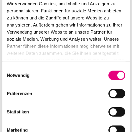
Wir verwenden Cookies, um Inhalte und Anzeigen zu
personalisieren, Funktionen für soziale Medien anbieten
zu können und die Zugriffe auf unsere Website zu
analysieren. Außerdem geben wir Informationen zu Ihrer
Aki Takase´s JAPANIC
Verwendung unserer Website an unsere Partner für
soziale Medien, Werbung und Analysen weiter. Unsere
Partner führen diese Informationen möglicherweise mit
Datum und Uhrzeit
weiteren Daten zusammen, die Sie ihnen bereitgestellt
Donnerstag, 5. Oktober 2023 ab 20:00
haben oder die sie im Rahmen Ihrer Nutzung der Dienste
Ort
gesammelt haben.
Einwilligungsauswahl
dasHaus
Bahnhofsstraße 30
Notwendig
Ludwigshafen
Deutschland
Präferenzen
Mehr erfahren
Tickets kaufen
Statistiken
FR.
6
Marketing