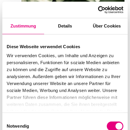
Zustimmung
Details
Über Cookies
Diese Webseite verwendet Cookies
Wir verwenden Cookies, um Inhalte und Anzeigen zu
personalisieren, Funktionen für soziale Medien anbieten
DJ Krush
zu können und die Zugriffe auf unsere Website zu
analysieren. Außerdem geben wir Informationen zu Ihrer
Datum und Uhrzeit
Verwendung unserer Website an unsere Partner für
Donnerstag, 6. Oktober 2022 ab 21:00
soziale Medien, Werbung und Analysen weiter. Unsere
Partner führen diese Informationen möglicherweise mit
Mehr erfahren
Tickets kaufen
weiteren Daten zusammen, die Sie ihnen bereitgestellt
haben oder die sie im Rahmen Ihrer Nutzung der Dienste
gesammelt haben.
Einwilligungsauswahl
FR.
7
Notwendig