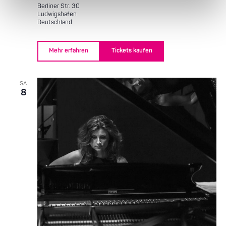
Berliner Str. 30
Ludwigshafen
Deutschland
Mehr erfahren
Tickets kaufen
SA.
8