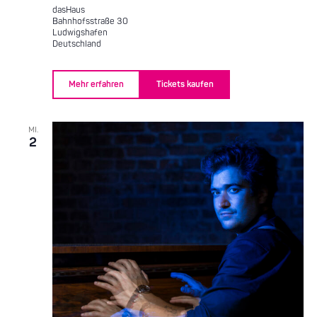
dasHaus
Bahnhofsstraße 30
Ludwigshafen
Deutschland
Mehr erfahren
Tickets kaufen
MI.
2