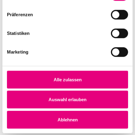
Ort
Präferenzen
BASF Feierabendhaus
Leuschnerstraße 47
Ludwigshafen
Deutschland
Statistiken
Mehr erfahren
Tickets kaufen
Marketing
SO.
6
Alle zulassen
Auswahl erlauben
Ablehnen