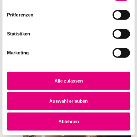
Moses Yoofee Trio
Präferenzen
Datum und Uhrzeit
Statistiken
Samstag, 19. Oktober 2024 ab 21:00
Ort
Marketing
Metropolink’s Commissary
South Gettysburg Avenue 46
Heidelberg
Deutschland
Alle zulassen
Mehr erfahren
Tickets kaufen
Auswahl erlauben
SO.
20
Ablehnen