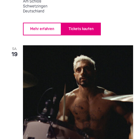
Am Schloß
Schwetzingen
Deutschland
Mehr erfahren
Tickets kaufen
SA.
19