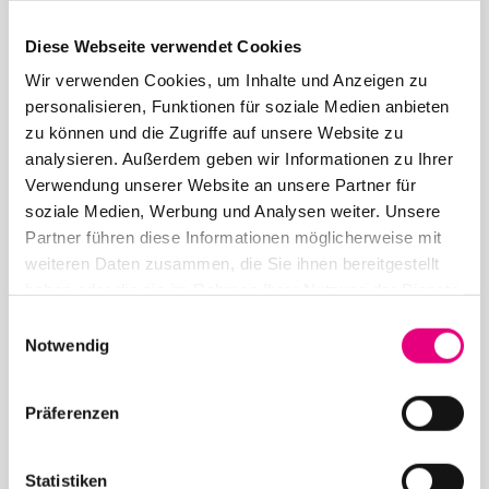
Diese Webseite verwendet Cookies
Wir verwenden Cookies, um Inhalte und Anzeigen zu
personalisieren, Funktionen für soziale Medien anbieten
26. June 2026
zu können und die Zugriffe auf unsere Website zu
28th Enjoy Jazz – Closing Night with Brad Mehldau
analysieren. Außerdem geben wir Informationen zu Ihrer
Solo
Verwendung unserer Website an unsere Partner für
soziale Medien, Werbung und Analysen weiter. Unsere
Partner führen diese Informationen möglicherweise mit
weiteren Daten zusammen, die Sie ihnen bereitgestellt
haben oder die sie im Rahmen Ihrer Nutzung der Dienste
gesammelt haben.
Einwilligungsauswahl
Notwendig
May 12, 2026
28th Enjoy Jazz – Opening Night with Souad Massi
Präferenzen
feat. Youssoupha – Advance ticket sales begin
Statistiken