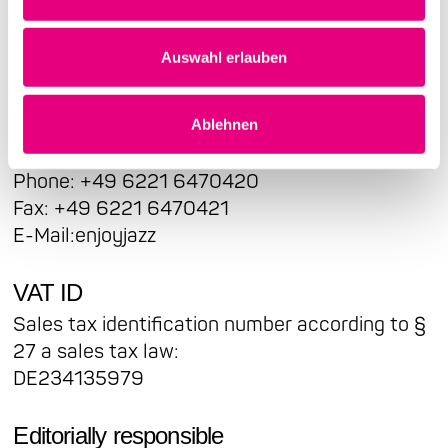
Register court: Mannheim
Auswahl erlauben
Represented by:
Rainer Kern, Christian Weiss, Jürgen Fritz
Ablehnen
Contact us
Phone: +49 6221 6470420
Fax: +49 6221 6470421
E-Mail:enjoyjazz
VAT ID
Sales tax identification number according to §
27 a sales tax law:
DE234135979
Editorially responsible