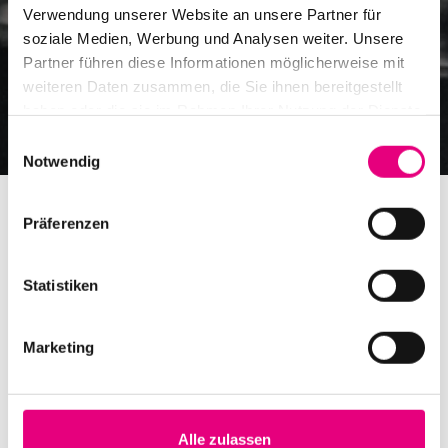
Verwendung unserer Website an unsere Partner für
soziale Medien, Werbung und Analysen weiter. Unsere
Partner führen diese Informationen möglicherweise mit
weiteren Daten zusammen, die Sie ihnen bereitgestellt
haben oder die sie im Rahmen Ihrer Nutzung der Dienste
gesammelt haben.
Einwilligungsauswahl
Notwendig
Präferenzen
Statistiken
Enjoy Jazz gGmbH
Bergheimer Street 147
Marketing
Building C
69115 Heidelberg
Commercial register: HRB 337620
Alle zulassen