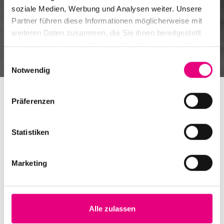
Neues aus der Welt von Enjoy Jazz
soziale Medien, Werbung und Analysen weiter. Unsere
Partner führen diese Informationen möglicherweise mit
Zum Enjoy Jazz Kanal auf YouTube
weiteren Daten zusammen, die Sie ihnen bereitgestellt
Zum Enjoy Jazz Podcast auf Spotify
haben oder die sie im Rahmen Ihrer Nutzung der Dienste
gesammelt haben.
Einwilligungsauswahl
Notwendig
Präferenzen
Statistiken
Marketing
Alle zulassen