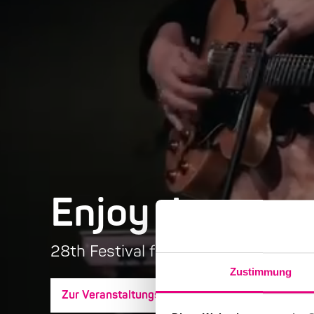
Enjoy Jazz
28th Festival for Jazz and More - 2
Zustimmung
Zur Veranstaltungsübersicht
Tickets kaufe