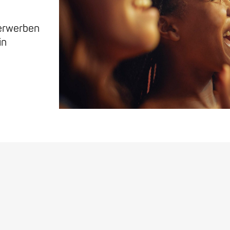
 erwerben
in