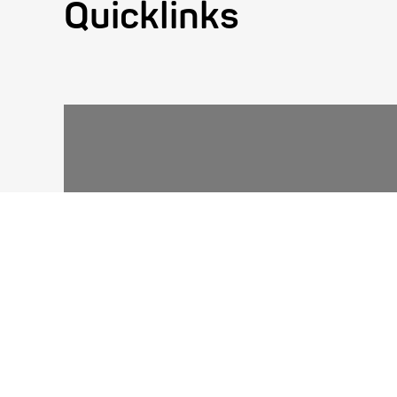
Quicklinks
Kartenvorverkauf, Festivalpass,
Abendkasse
Tickets kaufen