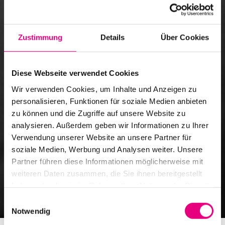
Zustimmung
Details
Über Cookies
Diese Webseite verwendet Cookies
Wir verwenden Cookies, um Inhalte und Anzeigen zu
personalisieren, Funktionen für soziale Medien anbieten
zu können und die Zugriffe auf unsere Website zu
analysieren. Außerdem geben wir Informationen zu Ihrer
Verwendung unserer Website an unsere Partner für
Presse
soziale Medien, Werbung und Analysen weiter. Unsere
Partner führen diese Informationen möglicherweise mit
Auf Anfrage aktuelle Informationen
weiteren Daten zusammen, die Sie ihnen bereitgestellt
erhalten
haben oder die sie im Rahmen Ihrer Nutzung der Dienste
gesammelt haben.
Einwilligungsauswahl
Notwendig