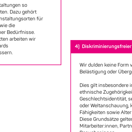
taltungen so
lten. Dazu gehört
nstaltungsorten für
wie die
her Bedürfnisse.
ten arbeiten wir
ards
4) Diskriminierungsfreie
ssern.
Wir dulden keine Form v
Belästigung oder Übergri
Dies gilt insbesondere 
ethnische Zugehörigkei
Geschlechtsidentität, s
oder Weltanschauung, k
Fähigkeiten sowie Alter
Diese Grundsätze gelten 
Mitarbeiter:innen, Part