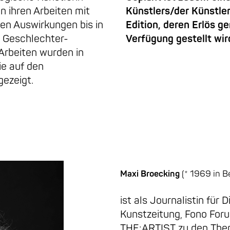
n ihren Arbeiten mit
Künstlers/der Künstleri
en Auswirkungen bis in
Edition, deren Erlös g
d Geschlechter-
Verfügung gestellt wir
Arbeiten wurden in
ie auf den
gezeigt.
Maxi Broecking
(* 1969 in Be
ist als Journalistin für D
Kunstzeitung, Fono For
THE:ARTIST zu den Them