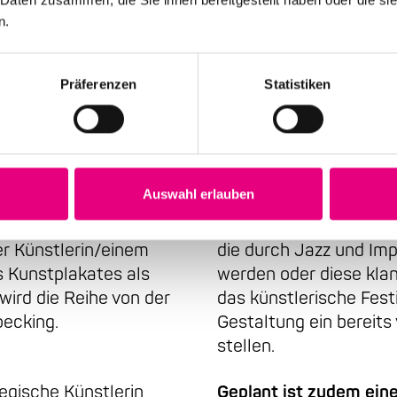
n.
Präferenzen
Statistiken
mmenarbeit bei Enjoy J
Auswahl erlauben
für die Kooperation
Im Zuge dieser Koopera
er Künstlerin/einem
die durch Jazz und Impr
s Kunstplakates als
werden oder diese klan
wird die Reihe von der
das künstlerische Festi
oecking.
Gestaltung ein bereits
stellen.
egische Künstlerin
Geplant ist zudem ein