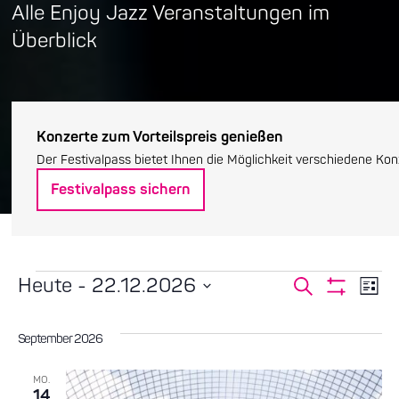
Alle Enjoy Jazz Veranstaltungen im
Überblick
Konzerte zum Vorteilspreis genießen
Der Festivalpass bietet Ihnen die Möglichkeit verschiedene Ko
Festivalpass sichern
Veranstaltungen
Heute
 - 
22.12.2026
Verans
Ve
Suche
Liste
Filter
Datum
Anzeigen
An
Suche
wählen.
September 2026
Na
und
MO.
14