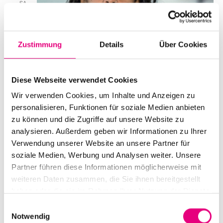
SA.
3
Zustimmung
Details
Über Cookies
Diese Webseite verwendet Cookies
Wir verwenden Cookies, um Inhalte und Anzeigen zu
personalisieren, Funktionen für soziale Medien anbieten
zu können und die Zugriffe auf unsere Website zu
analysieren. Außerdem geben wir Informationen zu Ihrer
Verwendung unserer Website an unsere Partner für
soziale Medien, Werbung und Analysen weiter. Unsere
Partner führen diese Informationen möglicherweise mit
Emilia Roig
weiteren Daten zusammen, die Sie ihnen bereitgestellt
haben oder die sie im Rahmen Ihrer Nutzung der Dienste
Datum und Uhrzeit
gesammelt haben.
Einwilligungsauswahl
Samstag, 3. Oktober 2026 ab 17:00
Notwendig