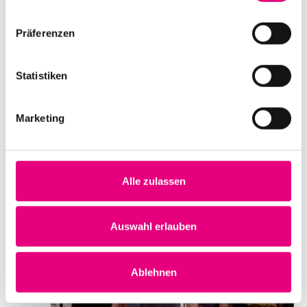
Ort
Karlstorbahnhof
Präferenzen
Marlene-Dietrich Platz 3
Heidelberg
Deutschland
Statistiken
Mehr erfahren
Tickets kaufen
Marketing
SA.
3
Alle zulassen
Auswahl erlauben
Ablehnen