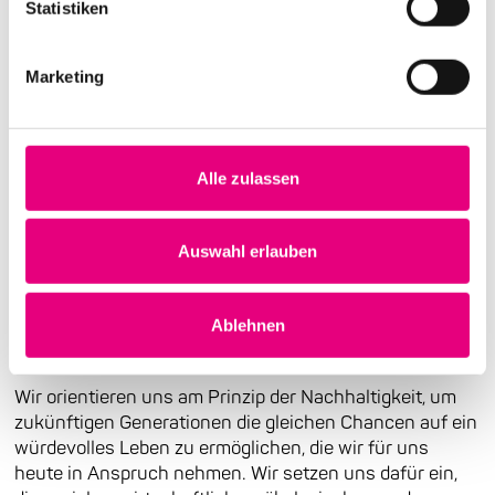
Statistiken
Vielfalt für die Menschen in der Region und weit
darüber hinaus erfahrbar – seit 1999.
Marketing
“Jazz isn't dead. It just smells funny.”
- Frank Zappa
Alle zulassen
Auswahl erlauben
Unsere Unternehmenskultur
Ablehnen
Wir orientieren uns am Prinzip der Nachhaltigkeit, um
zukünftigen Generationen die gleichen Chancen auf ein
würdevolles Leben zu ermöglichen, die wir für uns
heute in Anspruch nehmen. Wir setzen uns dafür ein,