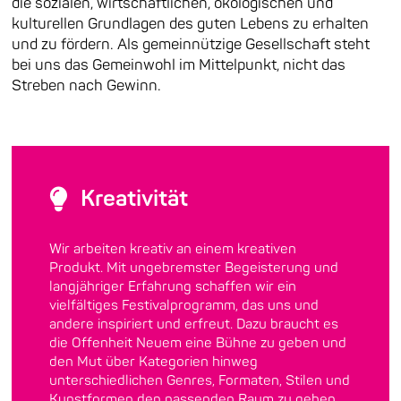
die sozialen, wirtschaftlichen, ökologischen und
kulturellen Grundlagen des guten Lebens zu erhalten
und zu fördern. Als gemeinnützige Gesellschaft steht
bei uns das Gemeinwohl im Mittelpunkt, nicht das
Streben nach Gewinn.
Kreativität
Wir arbeiten kreativ an einem kreativen
Produkt. Mit ungebremster Begeisterung und
langjähriger Erfahrung schaffen wir ein
vielfältiges Festivalprogramm, das uns und
andere inspiriert und erfreut. Dazu braucht es
die Offenheit Neuem eine Bühne zu geben und
den Mut über Kategorien hinweg
unterschiedlichen Genres, Formaten, Stilen und
Kunstformen den passenden Raum zu geben.