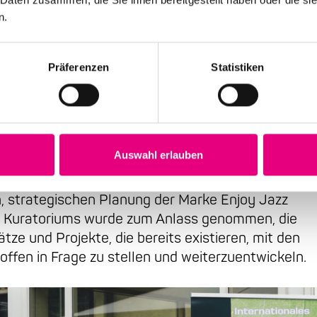
n.
Präferenzen
Statistiken
eative Schaffensprozess
Auswahl erlauben
nen Anstoß für neue kreative Schaffensprozesse d
en, strategischen Planung der Marke Enjoy Jazz
es Kuratoriums wurde zum Anlass genommen, die
ze und Projekte, die bereits existieren, mit den
ffen in Frage zu stellen und weiterzuentwickeln.