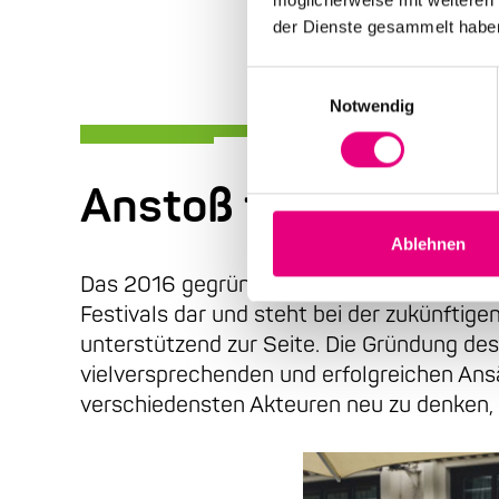
der Dienste gesammelt habe
Einwilligungsauswahl
Notwendig
Anstoß für neue kr
Ablehnen
Das 2016 gegründete Kuratorium stellt ei
Festivals dar und steht bei der zukünftig
unterstützend zur Seite. Die Gründung d
vielversprechenden und erfolgreichen Ansät
verschiedensten Akteuren neu zu denken, o