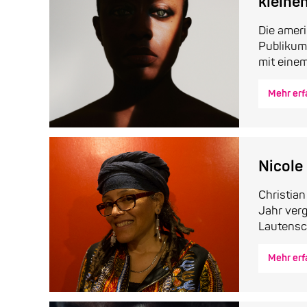
kleine
Die amer
Publikum 
mit einem
Mehr erf
Nicole
Christia
Jahr verg
Lautensch
Mehr erf