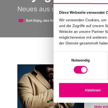
Neues aus der Welt von Enjoy
Diese Webseite verwendet 
Wir verwenden Cookies, um I
Zum Enjoy Jazz Kanal auf YouTube
Zum Enjoy J
und die Zugriffe auf unsere 
Website an unsere Partner fü
möglicherweise mit weiteren
der Dienste gesammelt habe
Einwilligungsauswahl
Notwendig
Die Ga
Gregory 
stets fr
Ablehnen
wohlig wa
Mehr erf