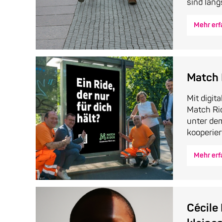
sind längs
Mehr erf
Match 
Mit digit
Match Rid
unter de
kooperiert
Mehr erf
Cécile 