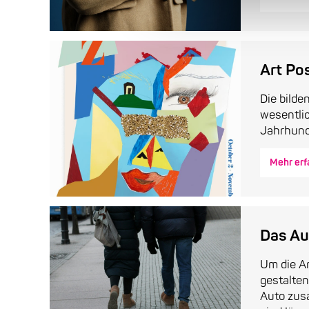
Art Po
Die bilde
wesentli
Jahrhunde
Mehr erf
Das Au
Um die An
gestalten
Auto zusa