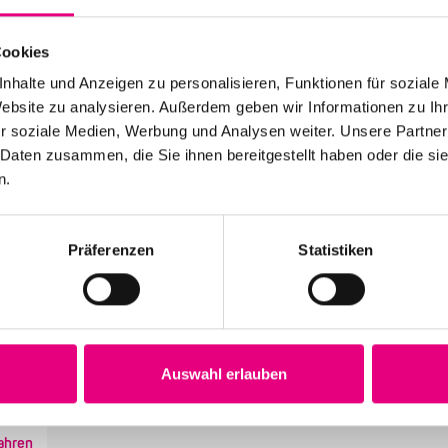
 Jazz
Cookies
nhalte und Anzeigen zu personalisieren, Funktionen für soziale
azz Podcast auf Spotify
Website zu analysieren. Außerdem geben wir Informationen zu I
r soziale Medien, Werbung und Analysen weiter. Unsere Partner
 Daten zusammen, die Sie ihnen bereitgestellt haben oder die s
n.
Präferenzen
Statistiken
lionsfigur des Jazz kommt nach Mannheim
Porter, dieser hünenhafte, dem Leben und den Menschen
eundlich zugewandte Mann mit einer Stimme wie ein
Auswahl erlauben
rmes, sanft knisterndes Kaminfeuer erinnert ...
ahren