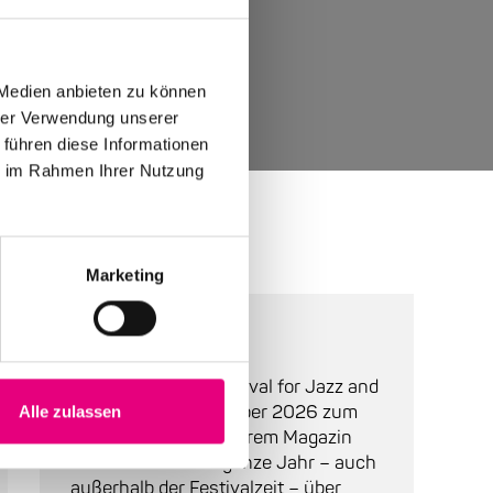
 Medien anbieten zu können
hrer Verwendung unserer
 führen diese Informationen
ie im Rahmen Ihrer Nutzung
Marketing
Über Enjoy Jazz
Enjoy Jazz, das "Festival for Jazz and
More", findet im Oktober 2026 zum
Alle zulassen
28. Mal statt. In unserem Magazin
halten wir Sie das ganze Jahr – auch
außerhalb der Festivalzeit – über