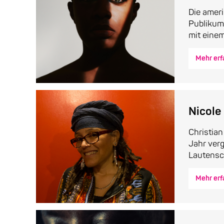
Die amer
Publikum 
mit einem
Mehr erf
Nicole
Christia
Jahr verg
Lautensch
Mehr erf