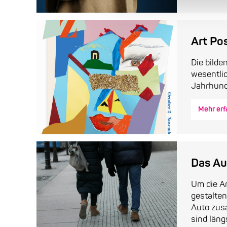
Art Po
Die bilde
wesentli
Jahrhunde
Mehr erf
Das Au
Um die An
gestalten
Auto zusa
sind längs