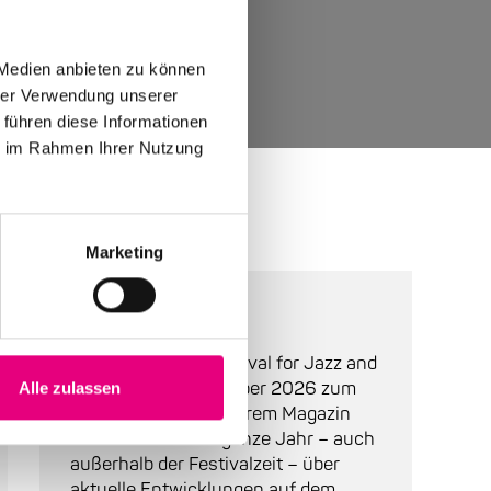
 Medien anbieten zu können
hrer Verwendung unserer
 führen diese Informationen
ie im Rahmen Ihrer Nutzung
Marketing
Über Enjoy Jazz
Enjoy Jazz, das "Festival for Jazz and
More", findet im Oktober 2026 zum
Alle zulassen
28. Mal statt. In unserem Magazin
halten wir Sie das ganze Jahr – auch
außerhalb der Festivalzeit – über
aktuelle Entwicklungen auf dem