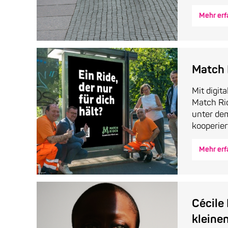
Mehr erf
Match 
Mit digit
Match Rid
unter de
kooperiert
Mehr erf
Cécile 
kleine