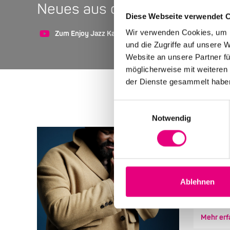
Neues aus der Welt von Enjoy
Diese Webseite verwendet 
Wir verwenden Cookies, um I
Zum Enjoy Jazz Kanal auf YouTube
Zum Enjoy J
und die Zugriffe auf unsere 
Website an unsere Partner fü
möglicherweise mit weiteren
der Dienste gesammelt habe
Einwilligungsauswahl
Notwendig
Die Ga
Gregory 
stets fr
Ablehnen
wohlig wa
Mehr erf