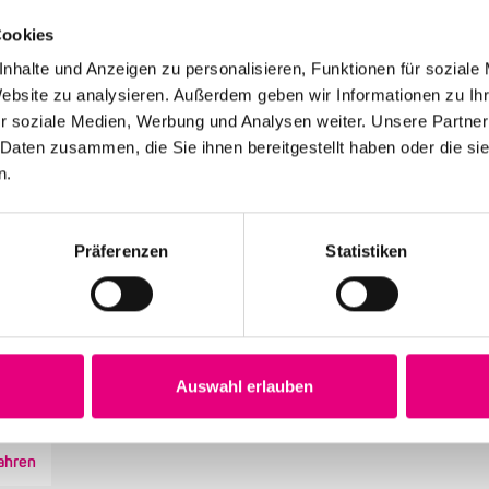
 Jazz
Cookies
nhalte und Anzeigen zu personalisieren, Funktionen für soziale
azz Podcast auf Spotify
Website zu analysieren. Außerdem geben wir Informationen zu I
r soziale Medien, Werbung und Analysen weiter. Unsere Partner
 Daten zusammen, die Sie ihnen bereitgestellt haben oder die s
n.
Präferenzen
Statistiken
lionsfigur des Jazz kommt nach Mannheim
Porter, dieser hünenhafte, dem Leben und den Menschen
eundlich zugewandte Mann mit einer Stimme wie ein
Auswahl erlauben
rmes, sanft knisterndes Kaminfeuer erinnert ...
ahren