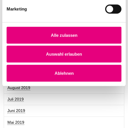
Mai 2020
Marketing
April 2020
März 2020
Alle zulassen
Dezember 2019
November 2019
Auswahl erlauben
Oktober 2019
Ablehnen
September 2019
August 2019
Juli 2019
Juni 2019
Mai 2019