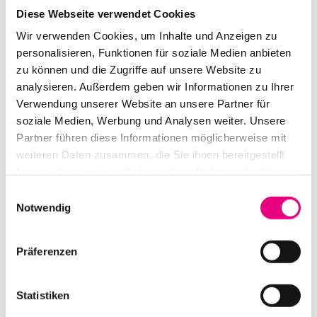
Diese Webseite verwendet Cookies
Mai 2021
Wir verwenden Cookies, um Inhalte und Anzeigen zu
April 2021
personalisieren, Funktionen für soziale Medien anbieten
zu können und die Zugriffe auf unsere Website zu
März 2021
analysieren. Außerdem geben wir Informationen zu Ihrer
Verwendung unserer Website an unsere Partner für
Februar 2021
soziale Medien, Werbung und Analysen weiter. Unsere
Dezember 2020
Partner führen diese Informationen möglicherweise mit
weiteren Daten zusammen, die Sie ihnen bereitgestellt
November 2020
haben oder die sie im Rahmen Ihrer Nutzung der Dienste
gesammelt haben.
Einwilligungsauswahl
Oktober 2020
Notwendig
September 2020
August 2020
Präferenzen
Juli 2020
Statistiken
Juni 2020