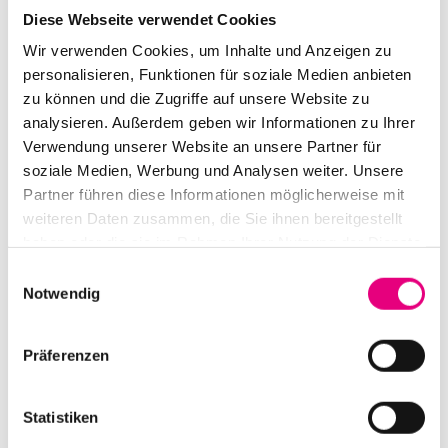
Diese Webseite verwendet Cookies
Mai 2021
Wir verwenden Cookies, um Inhalte und Anzeigen zu
April 2021
personalisieren, Funktionen für soziale Medien anbieten
zu können und die Zugriffe auf unsere Website zu
März 2021
analysieren. Außerdem geben wir Informationen zu Ihrer
Verwendung unserer Website an unsere Partner für
Februar 2021
soziale Medien, Werbung und Analysen weiter. Unsere
Dezember 2020
Partner führen diese Informationen möglicherweise mit
weiteren Daten zusammen, die Sie ihnen bereitgestellt
November 2020
haben oder die sie im Rahmen Ihrer Nutzung der Dienste
gesammelt haben.
Einwilligungsauswahl
Oktober 2020
Notwendig
September 2020
August 2020
Präferenzen
Juli 2020
Statistiken
Juni 2020