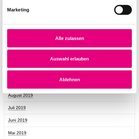
Mai 2020
Marketing
April 2020
März 2020
Alle zulassen
Dezember 2019
November 2019
Auswahl erlauben
Oktober 2019
Ablehnen
September 2019
August 2019
Juli 2019
Juni 2019
Mai 2019