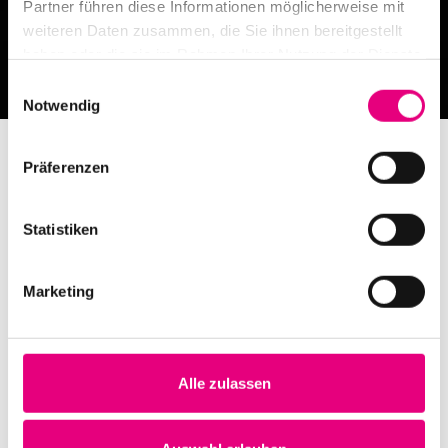
Team
Partner führen diese Informationen möglicherweise mit
weiteren Daten zusammen, die Sie ihnen bereitgestellt
Enjoy Jazz introduces itself
haben oder die sie im Rahmen Ihrer Nutzung der Dienste
gesammelt haben.
Einwilligungsauswahl
Notwendig
Präferenzen
Statistiken
Marketing
Alle zulassen