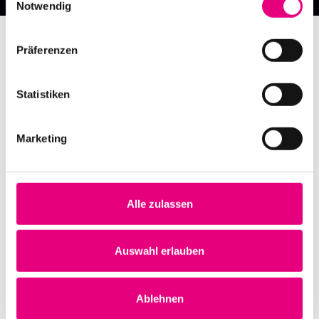
Notwendig
Präferenzen
Statistiken
Marketing
Alle zulassen
Nightmares on Wax
Karlstorbahnhof Cultural Center, Heidelberg
1. October 1999
Auswahl erlauben
8:00 p.m.
Learn more
Ablehnen