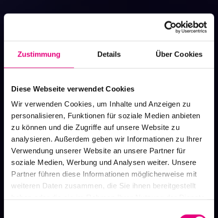
Zustimmung
Details
Über Cookies
Diese Webseite verwendet Cookies
Wir verwenden Cookies, um Inhalte und Anzeigen zu
personalisieren, Funktionen für soziale Medien anbieten
zu können und die Zugriffe auf unsere Website zu
analysieren. Außerdem geben wir Informationen zu Ihrer
Verwendung unserer Website an unsere Partner für
soziale Medien, Werbung und Analysen weiter. Unsere
Events Archive
Partner führen diese Informationen möglicherweise mit
Past events, festivals, and venues
weiteren Daten zusammen, die Sie ihnen bereitgestellt
haben oder die sie im Rahmen Ihrer Nutzung der Dienste
gesammelt haben.
Einwilligungsauswahl