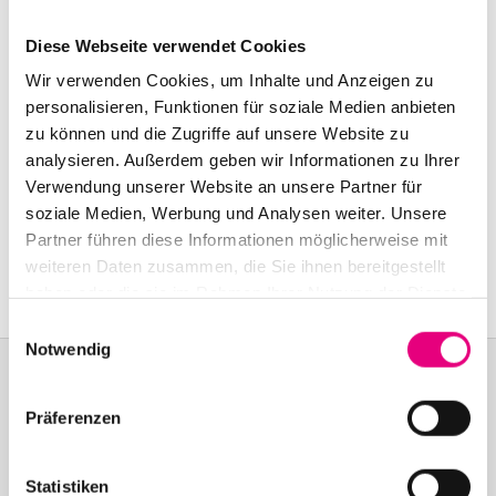
Start:
november
12
, 2000 – 9:00 p.m.
Diese Webseite verwendet Cookies
Doors open:
november
12
, 2000 – 8:00 p.m.
Wir verwenden Cookies, um Inhalte und Anzeigen zu
End:
november
12
, 2000 – 11:00 p.m.
personalisieren, Funktionen für soziale Medien anbieten
zu können und die Zugriffe auf unsere Website zu
analysieren. Außerdem geben wir Informationen zu Ihrer
Nationality: France
Verwendung unserer Website an unsere Partner für
soziale Medien, Werbung und Analysen weiter. Unsere
Warehouse: Industriestr
. 53a, Mannheim
Partner führen diese Informationen möglicherweise mit
Event Series: St
. Germain
weiteren Daten zusammen, die Sie ihnen bereitgestellt
haben oder die sie im Rahmen Ihrer Nutzung der Dienste
gesammelt haben.
Einwilligungsauswahl
Notwendig
Präferenzen
Become a friend!
Join the Enjoy Jazz and receive exclusive information about the
Statistiken