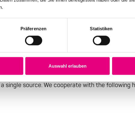
n.
Präferenzen
Statistiken
vernight stay from one s
Auswahl erlauben
you to concentrate on the essentials - the concer
 a single source. We cooperate with the following h