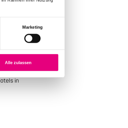
Marketing
ource
Alle zulassen
t. Book
otels in