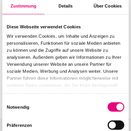
Start:
October
6
, 2001 – 9:30 p.m.
Zustimmung
Details
Über Cookies
Doors open:
October
6
, 2001 – 8:30 p.m.
Diese Webseite verwendet Cookies
End:
October
6
, 2001 – 11:00 p.m.
Wir verwenden Cookies, um Inhalte und Anzeigen zu
personalisieren, Funktionen für soziale Medien anbieten
Advance ticket price: 32
DM
zu können und die Zugriffe auf unsere Website zu
Box office: 38
DM
analysieren. Außerdem geben wir Informationen zu Ihrer
Verwendung unserer Website an unsere Partner für
Nationality: Norway
soziale Medien, Werbung und Analysen weiter. Unsere
Partner führen diese Informationen möglicherweise mit
Karlstorbahnhof Cultural Center, Heidelberg:
1
Am
weiteren Daten zusammen, die Sie ihnen bereitgestellt
Karlstor, Heidelberg
haben oder die sie im Rahmen Ihrer Nutzung der Dienste
Event Series: Terje
Rypdal
gesammelt haben.
Einwilligungsauswahl
Notwendig
Präferenzen