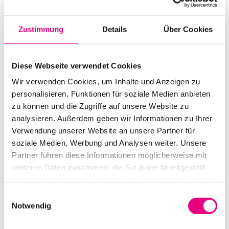
Start:
October
27
, 1999 – 8:00 p.m.
Doors open:
October
27
, 1999 – 7:00 p.m.
Zustimmung
Details
Über Cookies
End:
October
27
, 1999 – 10:00 p.m.
Diese Webseite verwendet Cookies
Cast:
Wolfgang Frisch: bass
Wir verwenden Cookies, um Inhalte und Anzeigen zu
Michael Holzgruber: drums
personalisieren, Funktionen für soziale Medien anbieten
Markus Kienzl: guitar
zu können und die Zugriffe auf unsere Website zu
Mani Obeya: vocals
analysieren. Außerdem geben wir Informationen zu Ihrer
Wolfgang Schlögl: keyboard
Verwendung unserer Website an unsere Partner für
soziale Medien, Werbung und Analysen weiter. Unsere
Partner führen diese Informationen möglicherweise mit
Nationality: Austria
weiteren Daten zusammen, die Sie ihnen bereitgestellt
Karlstorbahnhof Cultural Center, Heidelberg:
1
Am
haben oder die sie im Rahmen Ihrer Nutzung der Dienste
Karlstor, Heidelberg
gesammelt haben.
Einwilligungsauswahl
Notwendig
Event Series: Sofa
Surfers