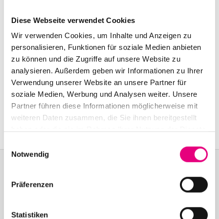
Start:
november
9
, 2000 – 9:00 p.m.
Diese Webseite verwendet Cookies
Doors open:
november
9
, 2000 – 8:00 p.m.
Wir verwenden Cookies, um Inhalte und Anzeigen zu
End:
november
9
, 2000 – 11:00 p.m.
personalisieren, Funktionen für soziale Medien anbieten
zu können und die Zugriffe auf unsere Website zu
analysieren. Außerdem geben wir Informationen zu Ihrer
Nationality: Germany
Verwendung unserer Website an unsere Partner für
soziale Medien, Werbung und Analysen weiter. Unsere
Warehouse: Industriestr
. 53a, Mannheim
Partner führen diese Informationen möglicherweise mit
Event Series: Barbara
Morgenstern
weiteren Daten zusammen, die Sie ihnen bereitgestellt
haben oder die sie im Rahmen Ihrer Nutzung der Dienste
gesammelt haben.
Einwilligungsauswahl
Notwendig
Präferenzen
Become a friend!
Join the Enjoy Jazz and receive exclusive information about the
Statistiken