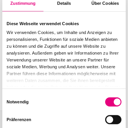
Zustimmung
Details
Über Cookies
Start:
October
31
, 2000 – 9:00 p.m.
Doors open:
October
31
, 2000 – 8:00 p.m.
Diese Webseite verwendet Cookies
End:
October
31
, 2000 – 11:00 p.m.
Wir verwenden Cookies, um Inhalte und Anzeigen zu
Cast:
personalisieren, Funktionen für soziale Medien anbieten
Jens Thomas: piano, vocals
zu können und die Zugriffe auf unsere Website zu
analysieren. Außerdem geben wir Informationen zu Ihrer
Verwendung unserer Website an unsere Partner für
Nationality: Italy
, Germany
soziale Medien, Werbung und Analysen weiter. Unsere
Karlstorbahnhof Cultural Center, Heidelberg:
1
Am
Partner führen diese Informationen möglicherweise mit
Karlstor, Heidelberg
weiteren Daten zusammen, die Sie ihnen bereitgestellt
haben oder die sie im Rahmen Ihrer Nutzung der Dienste
Event Series: Jens
Thomas Plays Ennio Morricone
gesammelt haben.
Einwilligungsauswahl
Notwendig
Präferenzen