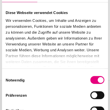
Start:
October
27
, 2000 – 9:30 p.m.
Diese Webseite verwendet Cookies
Doors open:
October
27
, 2000 – 8:30 p.m.
Wir verwenden Cookies, um Inhalte und Anzeigen zu
End:
October
27
, 2000 – 11:00 p.m.
personalisieren, Funktionen für soziale Medien anbieten
zu können und die Zugriffe auf unsere Website zu
Nationality: Germany
, Germany
analysieren. Außerdem geben wir Informationen zu Ihrer
Verwendung unserer Website an unsere Partner für
Karlstorbahnhof Cultural Center, Heidelberg:
1
Am
soziale Medien, Werbung und Analysen weiter. Unsere
Karlstor, Heidelberg
Partner führen diese Informationen möglicherweise mit
weiteren Daten zusammen, die Sie ihnen bereitgestellt
Event Series: Beanfield
& Syrup
haben oder die sie im Rahmen Ihrer Nutzung der Dienste
gesammelt haben.
Einwilligungsauswahl
Notwendig
Präferenzen
Become a friend!