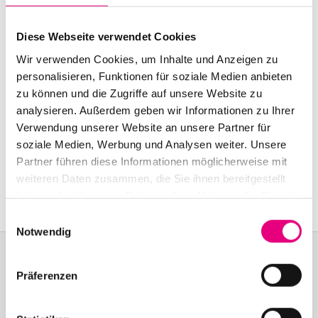
Start:
november
17
, 1999 – 8:00 p.m.
Diese Webseite verwendet Cookies
Doors open:
november
17
, 1999 – 7:00 p.m.
Wir verwenden Cookies, um Inhalte und Anzeigen zu
End:
november
17
, 1999 – 10:00 p.m.
personalisieren, Funktionen für soziale Medien anbieten
zu können und die Zugriffe auf unsere Website zu
Nationality: Germany
analysieren. Außerdem geben wir Informationen zu Ihrer
Verwendung unserer Website an unsere Partner für
Karlstorbahnhof Cultural Center, Heidelberg:
1
Am
soziale Medien, Werbung und Analysen weiter. Unsere
Karlstor, Heidelberg
Partner führen diese Informationen möglicherweise mit
weiteren Daten zusammen, die Sie ihnen bereitgestellt
Event Series: Jo
Bartmes Trio
haben oder die sie im Rahmen Ihrer Nutzung der Dienste
gesammelt haben.
Einwilligungsauswahl
Notwendig
Präferenzen
Become a friend!