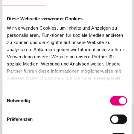
Start:
October
27
, 1999 – 8:00 p.m.
Doors open:
October
27
, 1999 – 7:00 p.m.
Diese Webseite verwendet Cookies
Wir verwenden Cookies, um Inhalte und Anzeigen zu
End:
October
27
, 1999 – 10:00 p.m.
personalisieren, Funktionen für soziale Medien anbieten
zu können und die Zugriffe auf unsere Website zu
Nationality: Germany
analysieren. Außerdem geben wir Informationen zu Ihrer
Verwendung unserer Website an unsere Partner für
German-American Institute Heidelberg:
soziale Medien, Werbung und Analysen weiter. Unsere
Sofienstraße
12, Heidelberg
Partner führen diese Informationen möglicherweise mit
Event Series: Rick
van Bracken's Cool Cats
weiteren Daten zusammen, die Sie ihnen bereitgestellt
Orchestra
haben oder die sie im Rahmen Ihrer Nutzung der Dienste
gesammelt haben.
Einwilligungsauswahl
Notwendig
Präferenzen
Become a friend!