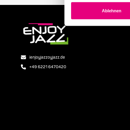
Ablehnen
ienjoyjazzoyjazz.de
+49 6221 6470420