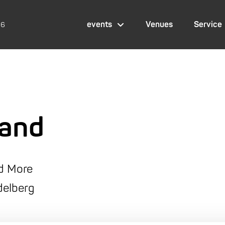
events
Venues
Service
26
Band
nd More
delberg