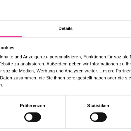
Nationality: Norway
Karlstorbahnhof Cultu
Details
Event Series: Mari
Bo
Cookies
nhalte und Anzeigen zu personalisieren, Funktionen für soziale
Website zu analysieren. Außerdem geben wir Informationen zu I
r soziale Medien, Werbung und Analysen weiter. Unsere Partner
 Daten zusammen, die Sie ihnen bereitgestellt haben oder die s
n.
Stay up to date!
 the festival.
Receive the latest news regularl
Präferenzen
Statistiken
Subscribe to our newsletter