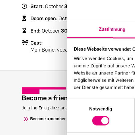
Start:
October
30
, 2000 – 9:00 p.m.
Doors open:
October
30
, 2000 – 8:00 p.m.
Zustimmung
End:
October
30
, 2000 – 11:00 p.m.
Cast:
Diese Webseite verwendet 
Mari Boine: vocals
Wir verwenden Cookies, um I
und die Zugriffe auf unsere 
Website an unsere Partner fü
möglicherweise mit weiteren
der Dienste gesammelt habe
Become a friend!
Einwilligungsauswahl
Join the Enjoy Jazz and receive exclusive information about
Notwendig
Become a member