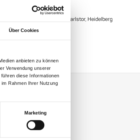
ral Center, Heidelberg:
1
Am
Karlstor, Heidelberg
Über Cookies
ine & Band
 Medien anbieten zu können
hrer Verwendung unserer
 führen diese Informationen
ie im Rahmen Ihrer Nutzung
y with our Enjoy Jazz.
Marketing