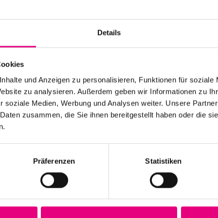
Nationality: United 
MS Connexion:
33
An
Details
Event Series: LTJ
Buke
Cookies
nhalte und Anzeigen zu personalisieren, Funktionen für soziale
Website zu analysieren. Außerdem geben wir Informationen zu I
r soziale Medien, Werbung und Analysen weiter. Unsere Partner
 Daten zusammen, die Sie ihnen bereitgestellt haben oder die s
Stay up to date!
n.
 the festival.
Receive the latest news regularl
Präferenzen
Statistiken
Subscribe to our newsletter