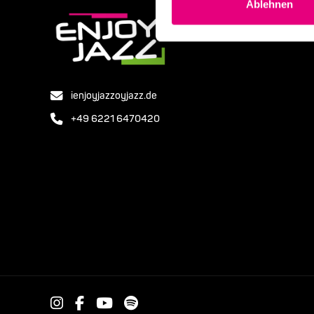
Ablehnen
ienjoyjazzoyjazz.de
+49 6221 6470420