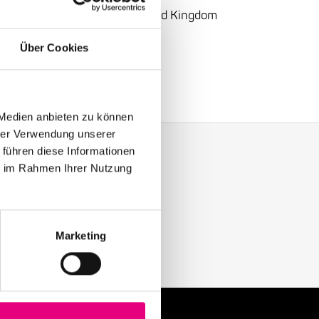
Kingdom
, United Kingdom, United Kingdom
gelstraße
, Mannheim
Über Cookies
m, Blame, Jumpin' Jack Frost
 Medien anbieten zu können
hrer Verwendung unserer
 führen diese Informationen
ie im Rahmen Ihrer Nutzung
y with our Enjoy Jazz.
Marketing