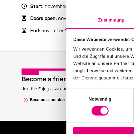
Start:
november
17
, 2000 – 10:00 p.m.
Doors open:
november
17
, 2000 – 9:00 p.m.
Zustimmung
End:
november
17
, 2000 – 11:00 p.m.
Diese Webseite verwendet 
Wir verwenden Cookies, um I
und die Zugriffe auf unsere 
Website an unsere Partner fü
möglicherweise mit weiteren
Become a friend!
der Dienste gesammelt habe
Join the Enjoy Jazz and receive exclusive information about
Einwilligungsauswahl
Notwendig
Become a member