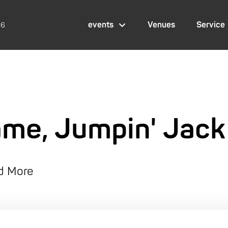
events
Venues
Service
26
me, Jumpin' Jack
nd More