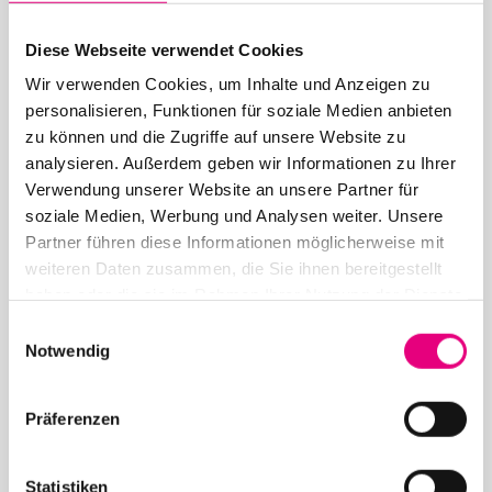
Diese Webseite verwendet Cookies
Wir verwenden Cookies, um Inhalte und Anzeigen zu
personalisieren, Funktionen für soziale Medien anbieten
26. June 2026
zu können und die Zugriffe auf unsere Website zu
28th Enjoy Jazz – Closing Night with Brad Mehldau
analysieren. Außerdem geben wir Informationen zu Ihrer
Solo
Verwendung unserer Website an unsere Partner für
soziale Medien, Werbung und Analysen weiter. Unsere
Partner führen diese Informationen möglicherweise mit
weiteren Daten zusammen, die Sie ihnen bereitgestellt
haben oder die sie im Rahmen Ihrer Nutzung der Dienste
gesammelt haben.
Einwilligungsauswahl
Notwendig
May 12, 2026
28th Enjoy Jazz – Opening Night with Souad Massi
Präferenzen
feat. Youssoupha – Advance ticket sales begin
Statistiken