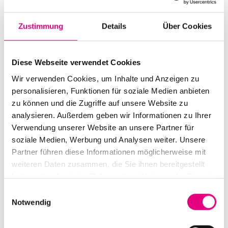
Start:
October
3
, 2022 – 8:00 p.m.
Zustimmung
Details
Über Cookies
Doors open:
October
3
, 2022 – 7:00 p.m.
End:
October
3
, 2022 – 9:30 p.m.
Diese Webseite verwendet Cookies
Cast:
Wir verwenden Cookies, um Inhalte und Anzeigen zu
Abdullah Ibrahim: p
personalisieren, Funktionen für soziale Medien anbieten
zu können und die Zugriffe auf unsere Website zu
Advance ticket price: €45
/ €50.50 / €63.70
analysieren. Außerdem geben wir Informationen zu Ihrer
Verwendung unserer Website an unsere Partner für
Box office: €47
/ €53 / €66
soziale Medien, Werbung und Analysen weiter. Unsere
Nationality: USA
Partner führen diese Informationen möglicherweise mit
weiteren Daten zusammen, die Sie ihnen bereitgestellt
Pfalzbau Ludwigshafen:
30
Berliner
Street,
haben oder die sie im Rahmen Ihrer Nutzung der Dienste
Ludwigshafen
gesammelt haben.
Einwilligungsauswahl
Event Series: Coming
soon
Notwendig