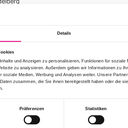
delberg
Nationality: Norway
/
Details
Karlstorbahnhof Cultu
Event Series: Closing
Cookies
Band + gen;lon
nhalte und Anzeigen zu personalisieren, Funktionen für soziale
Website zu analysieren. Außerdem geben wir Informationen zu I
r soziale Medien, Werbung und Analysen weiter. Unsere Partner
 Daten zusammen, die Sie ihnen bereitgestellt haben oder die s
n.
Stay up to date!
Präferenzen
Statistiken
 the festival.
Receive the latest news regularl
Subscribe to our newsletter