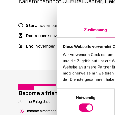
Karlstorbahnhof Cultural Center, Hei
Start:
november
10
, 2006 – 9:30 p.m.
Zustimmung
Doors open:
november
10
, 2006 – 8:30 p.m.
End:
november
11
, 2006 - 12:00 a.m.
Diese Webseite verwendet 
Wir verwenden Cookies, um I
und die Zugriffe auf unsere 
Website an unsere Partner fü
möglicherweise mit weiteren
der Dienste gesammelt habe
Einwilligungsauswahl
Become a friend!
Notwendig
Join the Enjoy Jazz and receive exclusive information about
Become a member