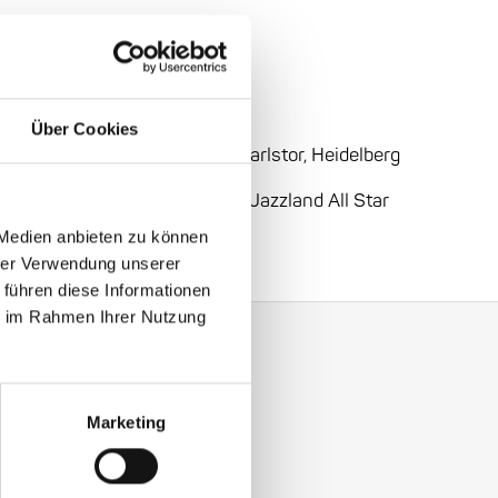
 Sweden
Über Cookies
ral Center, Heidelberg:
1
Am
Karlstor, Heidelberg
 Party
- Jazzland Community: Jazzland All Star
 Medien anbieten zu können
hrer Verwendung unserer
 führen diese Informationen
ie im Rahmen Ihrer Nutzung
Marketing
y with our Enjoy Jazz.