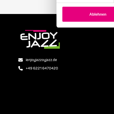
Ablehnen
ienjoyjazzoyjazz.de
+49 6221 6470420