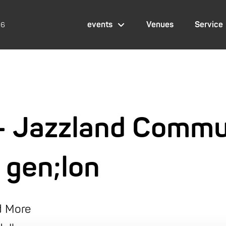
events
Venues
Service
26
 – Jazzland Commu
 gen;lon
nd More