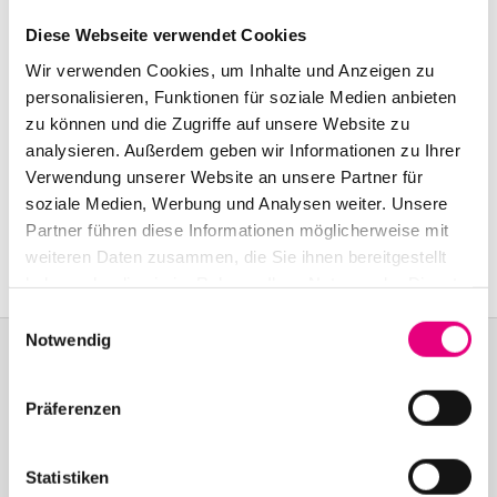
Start:
november
7
, 2010 – 11:00 a.m.
Diese Webseite verwendet Cookies
Doors open:
november
7
, 2010 – 10:30 a.m.
Wir verwenden Cookies, um Inhalte und Anzeigen zu
personalisieren, Funktionen für soziale Medien anbieten
End:
november
7
, 2010 – 1:30 p.m.
zu können und die Zugriffe auf unsere Website zu
analysieren. Außerdem geben wir Informationen zu Ihrer
SAS Institute GmbH:
162
In
der Neckarhelle (Im
Verwendung unserer Website an unsere Partner für
Haarlass), Heidelberg
soziale Medien, Werbung und Analysen weiter. Unsere
Partner führen diese Informationen möglicherweise mit
Event Series: “To
the Music: A Revival”
weiteren Daten zusammen, die Sie ihnen bereitgestellt
haben oder die sie im Rahmen Ihrer Nutzung der Dienste
gesammelt haben.
Einwilligungsauswahl
Notwendig
Präferenzen
Become a friend!
Join the Enjoy Jazz and receive exclusive information about the
Statistiken
festival.