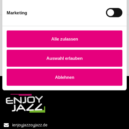
Become a member
Marketing
Stay up to date!
Alle zulassen
Receive the latest news regularly with our Enjoy Jazz.
Subscribe to our newsletter
Auswahl erlauben
Ablehnen
ienjoyjazzoyjazz.de