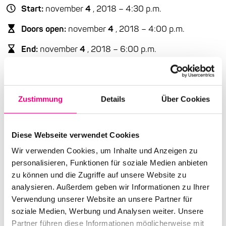
Start:
november
4
, 2018 – 4:30 p.m.
Doors open:
november
4
, 2018 – 4:00 p.m.
End:
november
4
, 2018 – 6:00 p.m.
Cast:
Introduction by Dr. Uwe Wenzel
Anke Helfrich: p
Zustimmung
Details
Über Cookies
Angelika Niescier: as
Advance ticket price: €20
Diese Webseite verwendet Cookies
Wir verwenden Cookies, um Inhalte und Anzeigen zu
Box office: €25
personalisieren, Funktionen für soziale Medien anbieten
Nationality: Germany
zu können und die Zugriffe auf unsere Website zu
analysieren. Außerdem geben wir Informationen zu Ihrer
Mark Twain Center: Römerstraße
166, Heidelberg
Verwendung unserer Website an unsere Partner für
soziale Medien, Werbung und Analysen weiter. Unsere
Event Series: Anke
Helfrich and Angelika Niescier
Partner führen diese Informationen möglicherweise mit