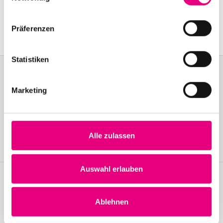
Karlstor, Heidelberg
Event Series: Atomic
Präferenzen
Statistiken
Marketing
Become a friend!
Join the Enjoy Jazz and receive exclusive information about the
festival.
Alle zulassen
Become a member
Auswahl erlauben
Stay up to date!
Ablehnen
Receive the latest news regularly with our Enjoy Jazz.