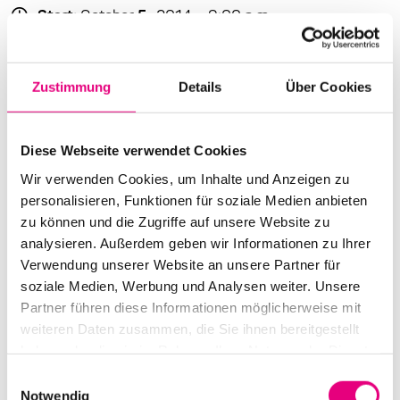
Start:
October
5
, 2014 – 9:00 p.m.
Doors open:
October
5
, 2014 – 8:00 p.m.
End:
October
6
, 2014 - 12:00 a.m.
Zustimmung
Details
Über Cookies
Cast:
Fredrik Ljungkvist: sax, cl
Diese Webseite verwendet Cookies
Magnus Broo: tp
Wir verwenden Cookies, um Inhalte und Anzeigen zu
Håvard Wiik: p
personalisieren, Funktionen für soziale Medien anbieten
Ingebrigt Håker Flaten: b
zu können und die Zugriffe auf unsere Website zu
Hans Hulbækmo: dr
analysieren. Außerdem geben wir Informationen zu Ihrer
Verwendung unserer Website an unsere Partner für
Advance ticket price: €15
soziale Medien, Werbung und Analysen weiter. Unsere
Partner führen diese Informationen möglicherweise mit
Box office:
€
19
weiteren Daten zusammen, die Sie ihnen bereitgestellt
Nationality: Germany
haben oder die sie im Rahmen Ihrer Nutzung der Dienste
gesammelt haben.
Einwilligungsauswahl
Karlstorbahnhof Cultural Center, Heidelberg:
1
Am
Notwendig