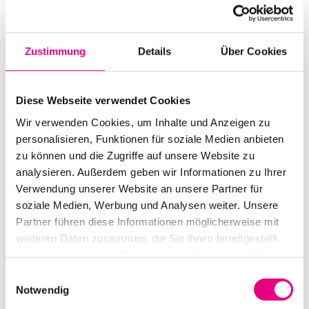
Start:
October
25
, 2011 – 8:00 p.m.
Doors open:
October
25
, 2011 – 7:00 p.m.
Zustimmung
Details
Über Cookies
End:
October
25
, 2011 – 10:30 p.m.
Cast:
Diese Webseite verwendet Cookies
Rami Khalifé: piano
Wir verwenden Cookies, um Inhalte und Anzeigen zu
Aymeric Westrich: drums, electronics | Francesco
personalisieren, Funktionen für soziale Medien anbieten
Tristano: piano, electronics
zu können und die Zugriffe auf unsere Website zu
analysieren. Außerdem geben wir Informationen zu Ihrer
Advance ticket price: €22
Verwendung unserer Website an unsere Partner für
soziale Medien, Werbung und Analysen weiter. Unsere
Box office: €26
Partner führen diese Informationen möglicherweise mit
Nationality: Lebanon
/ France, Luxembourg
weiteren Daten zusammen, die Sie ihnen bereitgestellt
haben oder die sie im Rahmen Ihrer Nutzung der Dienste
Old Fire Station Mannheim: Brückenstraße
2,
gesammelt haben.
Einwilligungsauswahl
Mannheim
Notwendig
Event Series: “Aufgang”
feat. Francesco Tristano