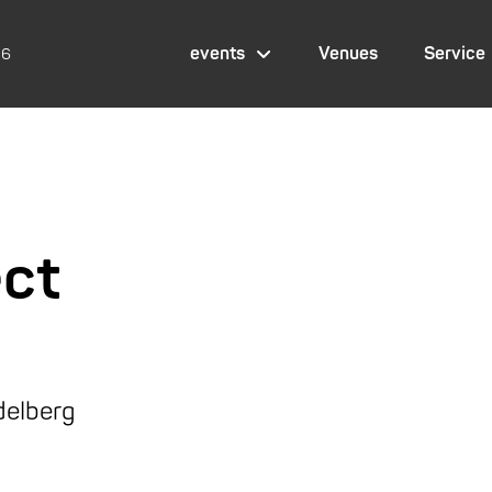
events
Venues
Service
26
ect
delberg