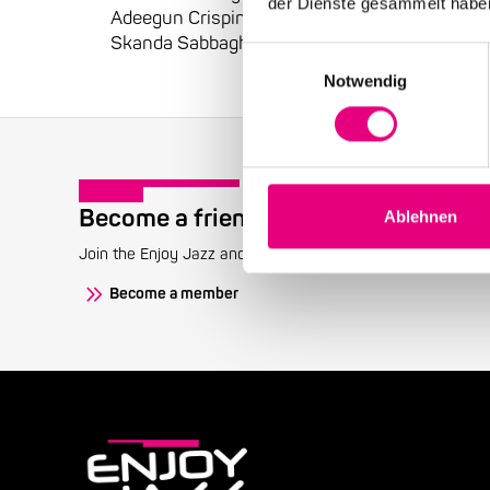
der Dienste gesammelt habe
Adeegun Crispin Spry:
Skanda Sabbagh:
Einwilligungsauswahl
Notwendig
Become a friend!
Ablehnen
Join the Enjoy Jazz and receive exclusive information about
Become a member