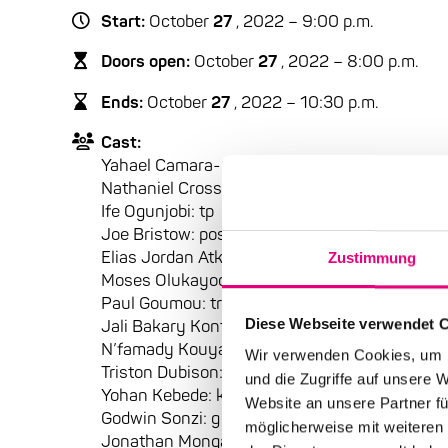
Start:
October
27
, 2022 – 9:00 p.m.
Doors open:
October
27
, 2022 – 8:00 p.m.
Ends:
October
27
, 2022 – 10:30 p.m.
Cast:
Yahael Camara-Onono
Nathaniel Cross: pos
Ife Ogunjobi: tp
Joe Bristow: pos
Elias Jordan Atkinson: tp
Zustimmung
Moses Olukayode: tr
Paul Goumou: tr
Diese Webseite verwendet 
Jali Bakary Konte:
N’famady Kouyaté:
Wir verwenden Cookies, um I
Triston Dubison: dr
und die Zugriffe auf unsere 
Yohan Kebede: kb
Website an unsere Partner fü
Godwin Sonzi: g
möglicherweise mit weiteren
Jonathan Monga Moko: b