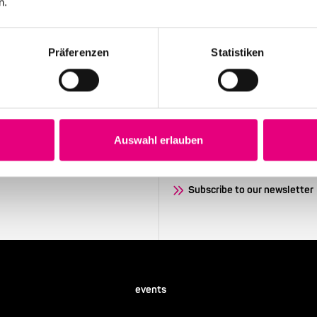
n.
Präferenzen
Statistiken
Stay up to date!
Auswahl erlauben
 the festival.
Receive the latest news regularl
Subscribe to our newsletter
events