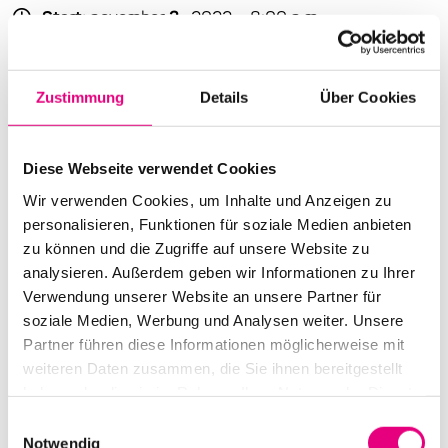
Start:
november
3
, 2022 – 8:00 p.m.
Doors open:
november
3
, 2022 – 7:00 p.m.
End:
november
3
, 2022 – 9:30 p.m.
Zustimmung
Details
Über Cookies
Cast:
Ben LaMar Gay : c, syn, voc
Diese Webseite verwendet Cookies
Ayanna Woods : syn, voc
Wir verwenden Cookies, um Inhalte und Anzeigen zu
Will Faber : g, voc
personalisieren, Funktionen für soziale Medien anbieten
Matt Davis : voc
zu können und die Zugriffe auf unsere Website zu
Tommaso Moretti : dr
analysieren. Außerdem geben wir Informationen zu Ihrer
Verwendung unserer Website an unsere Partner für
Advance ticket price: €21
soziale Medien, Werbung und Analysen weiter. Unsere
Partner führen diese Informationen möglicherweise mit
Box office: €25
weiteren Daten zusammen, die Sie ihnen bereitgestellt
Nationality: USA
haben oder die sie im Rahmen Ihrer Nutzung der Dienste
gesammelt haben.
Einwilligungsauswahl
Old Fire Station Mannheim: Brückenstraße
2,
Notwendig