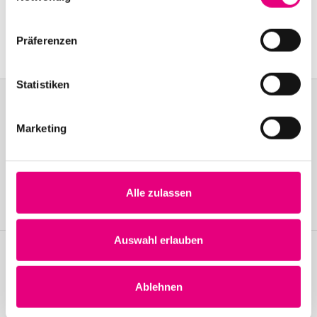
Mannheim
Event Series: Coming
soon
Präferenzen
Statistiken
Marketing
Become a friend!
Join the Enjoy Jazz and receive exclusive information about the
festival.
Alle zulassen
Become a member
Auswahl erlauben
Stay up to date!
Ablehnen
Receive the latest news regularly with our Enjoy Jazz.