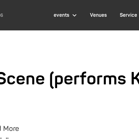
events
Venues
Service
26
Scene (performs 
nd More