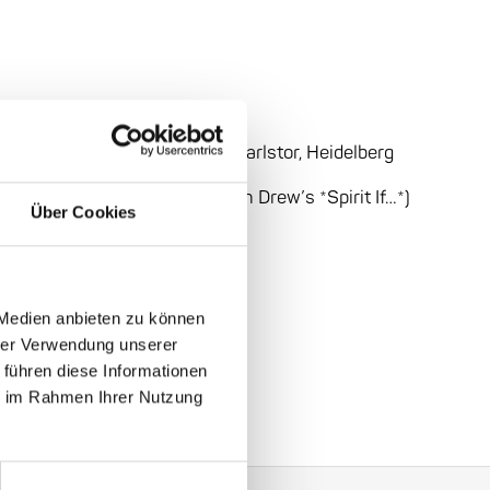
 Canada
ral Center, Heidelberg:
1
Am
Karlstor, Heidelberg
Social Scene (performing Kevin Drew’s *Spirit If…*)
Über Cookies
 Medien anbieten zu können
hrer Verwendung unserer
 führen diese Informationen
ie im Rahmen Ihrer Nutzung