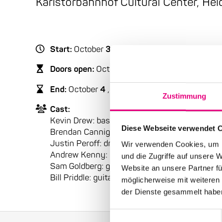
Karlstorbahnhof Cultural Center, Hei
Start:
October
3
, 2007 – 9:00 p.m.
Doors open:
October
3
, 2007 – 8:00 p.m.
End:
October
4
, 2007 - 12:00 a.m.
Zustimmung
Cast:
Kevin Drew: bass, vocals, keyboards
Diese Webseite verwendet 
Brendan Cannigan: bass, vocals
Justin Peroff: drums, keyboards
Wir verwenden Cookies, um I
Andrew Kenny: keyboards, guitar, vocals
und die Zugriffe auf unsere 
Sam Goldberg: guitar
Website an unsere Partner fü
Bill Priddle: guitar
möglicherweise mit weiteren
der Dienste gesammelt habe
Einwilligungsauswahl