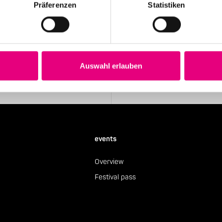
Präferenzen
Statistiken
Stay up to date!
 the festival.
Receive the latest news regularl
Auswahl erlauben
Subscribe to our newsletter
events
Overview
Festival pass