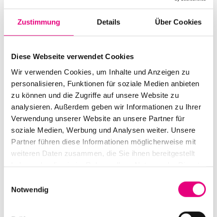
Start:
October
23
, 2001 – 9:00 p.m.
Zustimmung
Details
Über Cookies
Doors open:
October
23
, 2001 – 8:00 p.m.
End:
October
24
, 2001 – 8:00 p.m.
Diese Webseite verwendet Cookies
Cast:
Wir verwenden Cookies, um Inhalte und Anzeigen zu
Charles Lloyd: sax, fl, tr
personalisieren, Funktionen für soziale Medien anbieten
Gerald Clayton: p
zu können und die Zugriffe auf unsere Website zu
Reuben Rogers: b
analysieren. Außerdem geben wir Informationen zu Ihrer
Kendrick Scott: dr
Verwendung unserer Website an unsere Partner für
soziale Medien, Werbung und Analysen weiter. Unsere
Nationality: USA
, USA, USA, USA
Partner führen diese Informationen möglicherweise mit
weiteren Daten zusammen, die Sie ihnen bereitgestellt
Karlstorbahnhof Cultural Center, Heidelberg:
1
Am
haben oder die sie im Rahmen Ihrer Nutzung der Dienste
Karlstor, Heidelberg
gesammelt haben.
Einwilligungsauswahl
Event Series: Charles
Lloyd
Notwendig